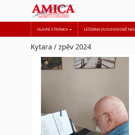
HLAVNÍ STRÁNKA
LÉČEBNA DLOUHODOBĚ N
Kytara / zpěv 2024