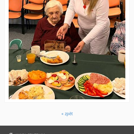
« zpět